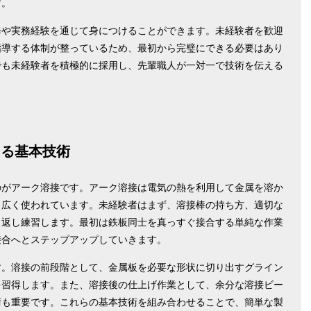
す。
修や実務経験を通じて身につけることができます。未経験者を歓迎
指導する体制が整っているため、最初から完璧にできる必要はあり
でも未経験者を積極的に採用し、先輩職人が一対一で技術を伝える
える基本技術
のがアーク溶接です。アーク溶接は電気の熱を利用して金属を溶か
も広く使われています。未経験者はまず、溶接棒の持ち方、適切な
り返し練習します。最初は鉄板同士を真っすぐ接合する単純な作業
接合へとステップアップしていきます。
す。溶接の前段階として、金属板を必要な形状に切り出すグライン
を習得します。また、溶接後の仕上げ作業として、余分な溶接ビー
術も重要です。これらの基本技術を組み合わせることで、簡単な製