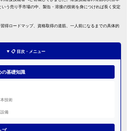
計）という売り手市場の中、製缶・溶接の技術を身につければ長く安定
術習得ロードマップ、資格取得の道筋、一人前になるまでの具体的
📋 目次・メニュー
めの基礎知識
基本技術
と設備
ップ