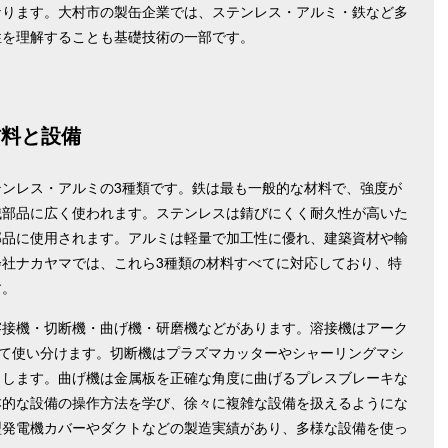
なります。大村市の製缶企業では、ステンレス・アルミ・鉄など多
性を理解することも基礎技術の一部です。
材料と設備
ンレス・アルミの3種類です。鉄は最も一般的な材料で、強度が
械部品に広く使われます。ステンレスは錆びにくく耐久性が高いた
部品に使用されます。アルミは軽量で加工性に優れ、建築資材や輸
社ナカヤマでは、これら3種類の材料すべてに対応しており、特
す。
溶接機・切断機・曲げ機・研磨機などがあります。溶接機はアーク
じて使い分けます。切断機はプラズマカッターやシャーリングマシ
出します。曲げ機は金属板を正確な角度に曲げるプレスブレーキな
本的な設備の操作方法を学び、徐々に複雑な設備を扱えるようにな
型発電機カバーやダクトなどの製造実績があり、多様な設備を使っ