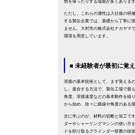
勢を保ったりする場面が多くありま
ただし、これらの適性は入社後の研
する製缶企業では、基礎から丁寧に
ません。大村市の株式会社ナカヤマ
環境を用意しています。
■ 未経験者が最初に覚
溶接の基本技術として、まず覚える
し、接合する方法で、製缶工場で最
角度、溶接速度などの基本動作を繰
から始め、徐々に曲線や角度のある
次に学ぶのが、材料の切断と加工で
ダーやシャーリングマシンの使い方
ドを削り取るグラインダー研磨の技